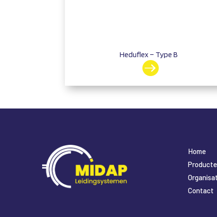
Heduflex – Type B

Home
Product
Organisat
Contact