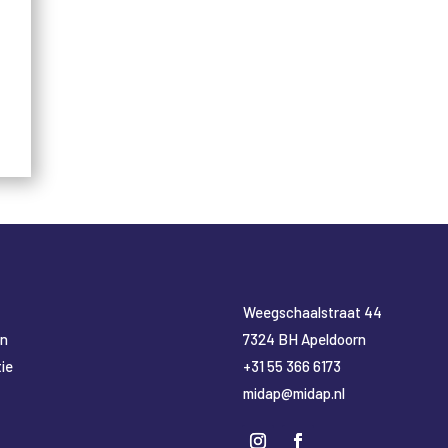
​Weegschaalstraat 44
en
7324 BH Apeldoorn
ie
+31 55 366 6173
midap@midap.nl