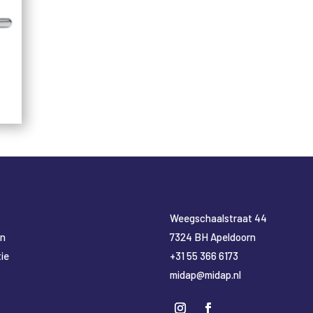
​Weegschaalstraat 44
en
7324 BH Apeldoorn
ie
+31 55 366 6173
midap@midap.nl