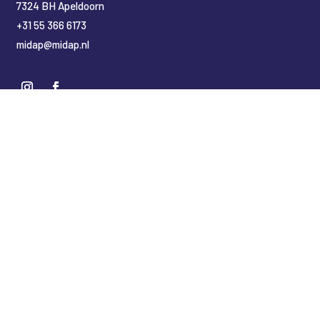
7324 BH Apeldoorn
+31 55 366 6173
midap@midap.nl
Nederlands
(
Dutch
)
English
Deutsch
(
German
)
Copyright Midap Leidingsystemen
Designed by
2BHIP reclame & ontwerpstudio
Development by
jt&i Vaassen