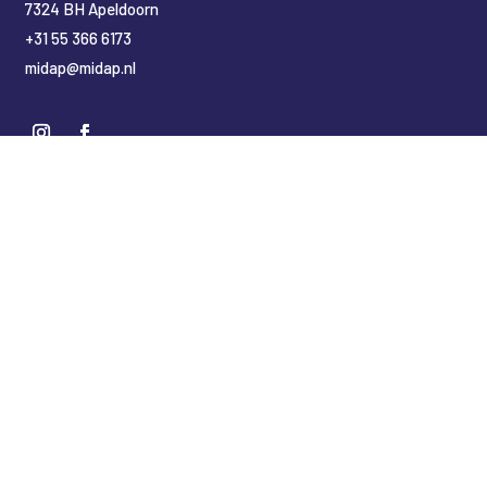
7324 BH Apeldoorn
+31 55 366 6173
midap@midap.nl
Nederlands
(
Dutch
)
English
Deutsch
(
German
)
Copyright Midap Leidingsystemen
Designed by
2BHIP reclame & ontwerpstudio
Development by
jt&i Vaassen