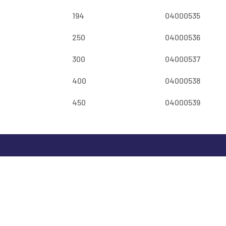
194
04000535
250
04000536
300
04000537
400
04000538
450
04000539
Home
Product
Organisat
Contact