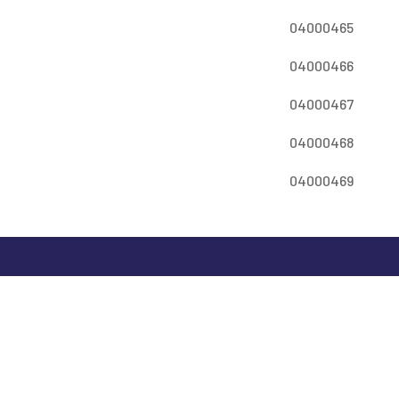
04000465
04000466
04000467
04000468
04000469
​Weegschaalstraat 44
en
7324 BH Apeldoorn
ie
+31 55 366 6173
midap@midap.nl