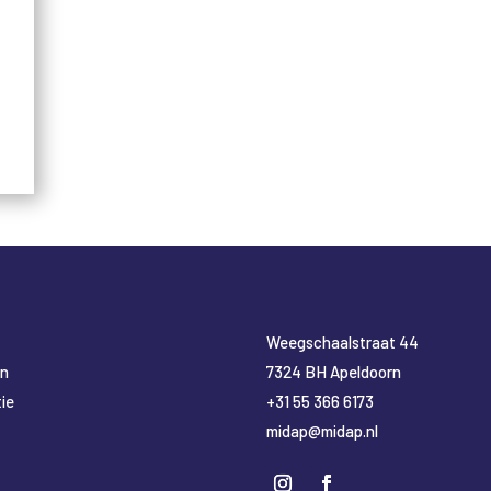
​Weegschaalstraat 44
en
7324 BH Apeldoorn
ie
+31 55 366 6173
midap@midap.nl