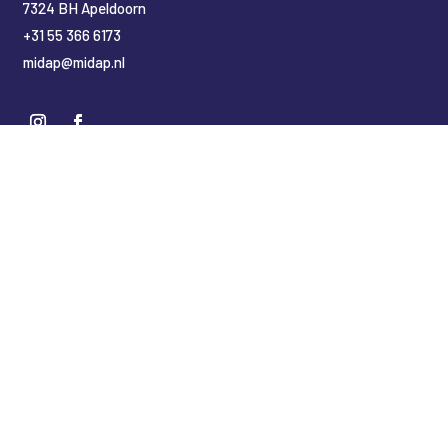
7324 BH Apeldoorn
+31 55 366 6173
midap@midap.nl
Nederlands
English
(
Engels
)
Deutsch
(
Duits
)
Copyright Midap Leidingsystemen
Designed by
2BHIP reclame & ontwerpstudio
Development by
jt&i Vaassen