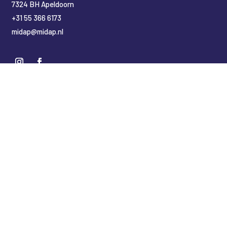
7324 BH Apeldoorn
+31 55 366 6173
midap@midap.nl
Nederlands
English
(
Engels
)
Deutsch
(
Duits
)
Copyright Midap Leidingsystemen
Designed by
2BHIP reclame & ontwerpstudio
Development by
jt&i Vaassen