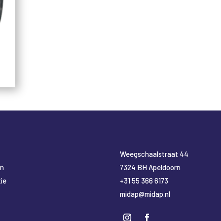
​Weegschaalstraat 44
en
7324 BH Apeldoorn
ie
+31 55 366 6173
midap@midap.nl