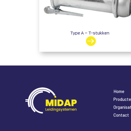
Type A – T-stukken

Home
Product
Organisat
Contact