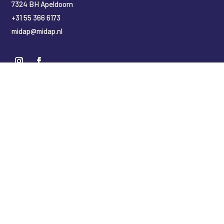
7324 BH Apeldoorn
+31 55 366 6173
midap@midap.nl
Nederlands
English
(
Engels
)
Deutsch
(
Duits
)
Copyright Midap Leidingsystemen
Designed by
2BHIP reclame & ontwerpstudio
Development by
jt&i Vaassen