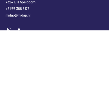
7324 BH Apeldoorn
+31 55 366 6173
midap@midap.nl
Nederlands
English
(
Engels
)
Deutsch
(
Duits
)
Copyright Midap Leidingsystemen
Designed by
2BHIP reclame & ontwerpstudio
Development by
jt&i Vaassen