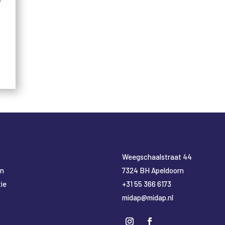
​Weegschaalstraat 44
en
7324 BH Apeldoorn
ie
+31 55 366 6173
midap@midap.nl