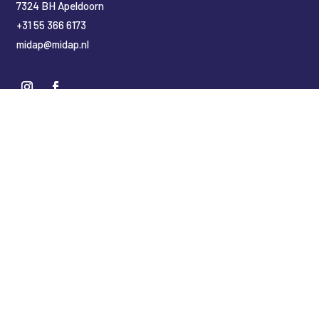
7324 BH Apeldoorn
+31 55 366 6173
midap@midap.nl
Nederlands
(
Niederländisch
)
English
(
Englisch
)
Deutsch
Copyright Midap Leidingsystemen
Designed by
2BHIP reclame & ontwerpstudio
Development by
jt&i Vaassen