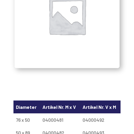
Diameter
Artikel Nr. M x V
Artikel Nr. V x M
76 x 50
04000481
04000492
50 x 89
04000482
04000493