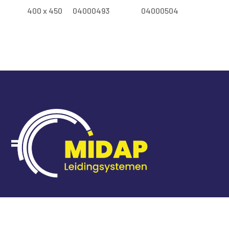
400 x 450
04000493
04000504
Home
Producten