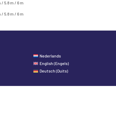
 / 5.8 m / 6 m
 / 5.8 m / 6 m
Nederlands
English
(
Engels
)
Deutsch
(
Duits
)