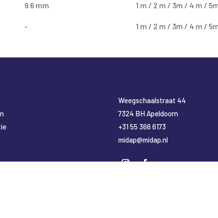
9.6 mm
1 m / 2 m / 3m / 4 m / 5m
-
1 m / 2 m / 3m / 4 m / 5m
​Weegschaalstraat 44
en
7324 BH Apeldoorn
ie
+31 55 366 6173
midap@midap.nl