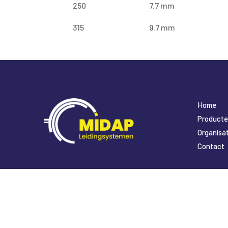
250
7.7 mm
315
9.7 mm
Home
Product
Organisat
Contact