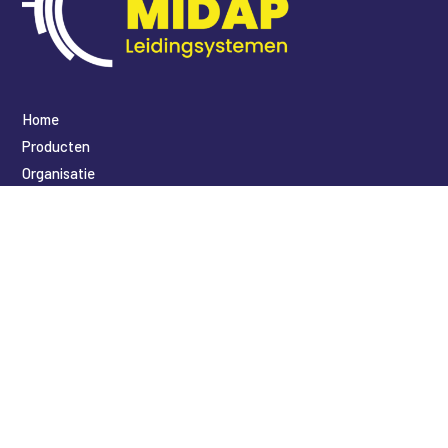
Home
Producten
Organisatie
Contact
​Weegschaalstraat 44
7324 BH Apeldoorn
+31 55 366 6173
midap@midap.nl