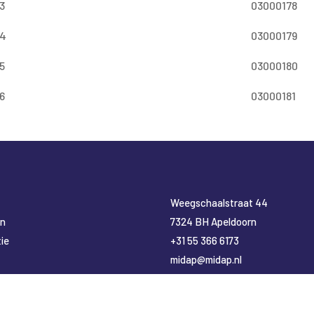
3
03000178
4
03000179
5
03000180
6
03000181
​Weegschaalstraat 44
en
7324 BH Apeldoorn
ie
+31 55 366 6173
midap@midap.nl