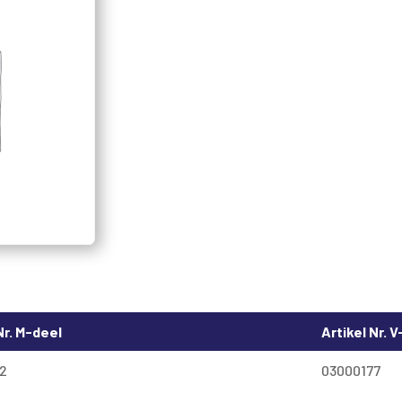
Nr. M-deel
Artikel Nr. 
2
03000177