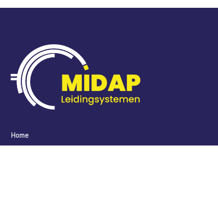
Home
Producten
Organisatie
Contact
​Weegschaalstraat 44
7324 BH Apeldoorn