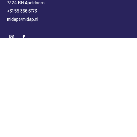
7324 BH Apeldoorn
+31 55 366 6173
midap@midap.nl
Nederlands
(
Niederländisch
)
English
(
Englisch
)
Deutsch
Copyright Midap Leidingsystemen
Designed by
2BHIP reclame & ontwerpstudio
Development by
jt&i Vaassen