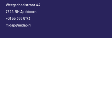
​Weegschaalstraat 44
7324 BH Apeldoorn
+31 55 366 6173
midap@midap.nl
Nederlands
(
Niederländisch
)
English
(
Englisch
)
Deutsch
Copyright Midap Leidingsystemen
Designed by
2BHIP reclame & ontwerpstudio
Development by
jt&i Vaassen