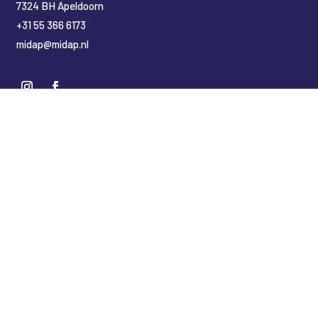
7324 BH Apeldoorn
+31 55 366 6173
midap@midap.nl
Nederlands
(
Niederländisch
)
English
(
Englisch
)
Deutsch
Copyright Midap Leidingsystemen
Designed by
2BHIP reclame & ontwerpstudio
Development by
jt&i Vaassen