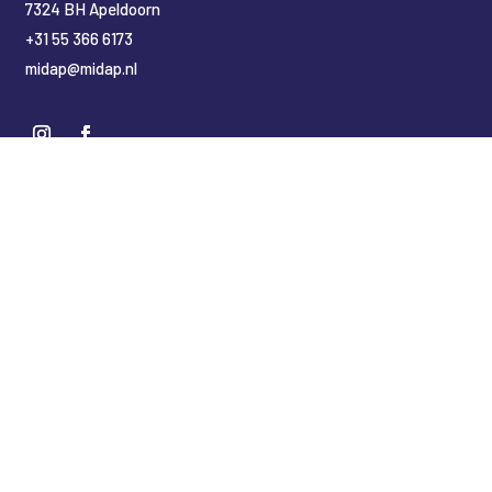
7324 BH Apeldoorn
+31 55 366 6173
midap@midap.nl
Nederlands
(
Niederländisch
)
English
(
Englisch
)
Deutsch
Copyright Midap Leidingsystemen
Designed by
2BHIP reclame & ontwerpstudio
Development by
jt&i Vaassen