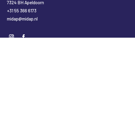
7324 BH Apeldoorn
+31 55 366 6173
midap@midap.nl
Nederlands
(
Niederländisch
)
English
(
Englisch
)
Deutsch
Copyright Midap Leidingsystemen
Designed by
2BHIP reclame & ontwerpstudio
Development by
jt&i Vaassen