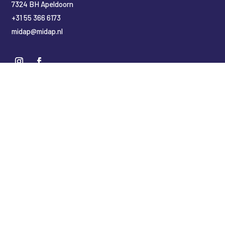
7324 BH Apeldoorn
+31 55 366 6173
midap@midap.nl
Nederlands
(
Niederländisch
)
English
(
Englisch
)
Deutsch
Copyright Midap Leidingsystemen
Designed by
2BHIP reclame & ontwerpstudio
Development by
jt&i Vaassen