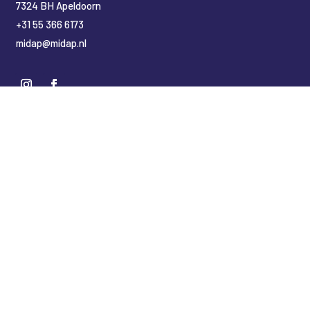
7324 BH Apeldoorn
+31 55 366 6173
midap@midap.nl
Nederlands
(
Niederländisch
)
English
(
Englisch
)
Deutsch
Copyright Midap Leidingsystemen
Designed by
2BHIP reclame & ontwerpstudio
Development by
jt&i Vaassen