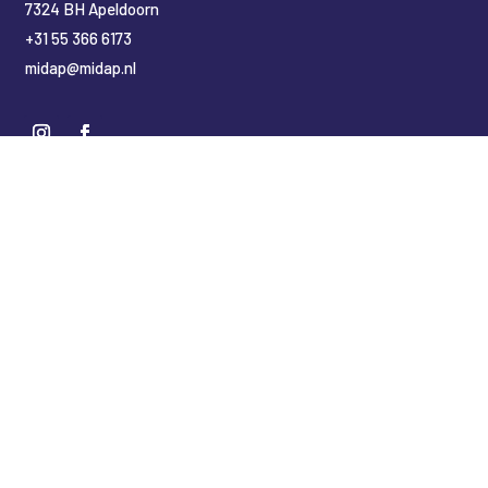
7324 BH Apeldoorn
+31 55 366 6173
midap@midap.nl
Nederlands
(
Niederländisch
)
English
(
Englisch
)
Deutsch
Copyright Midap Leidingsystemen
Designed by
2BHIP reclame & ontwerpstudio
Development by
jt&i Vaassen