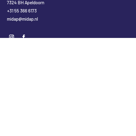
7324 BH Apeldoorn
+31 55 366 6173
midap@midap.nl
Nederlands
(
Niederländisch
)
English
(
Englisch
)
Deutsch
Copyright Midap Leidingsystemen
Designed by
2BHIP reclame & ontwerpstudio
Development by
jt&i Vaassen