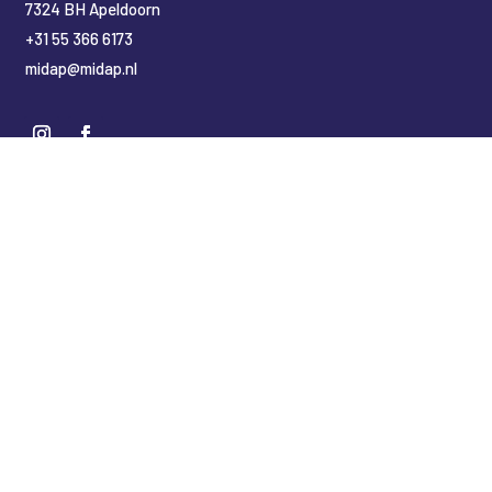
7324 BH Apeldoorn
+31 55 366 6173
midap@midap.nl
Nederlands
(
Niederländisch
)
English
(
Englisch
)
Deutsch
Copyright Midap Leidingsystemen
Designed by
2BHIP reclame & ontwerpstudio
Development by
jt&i Vaassen