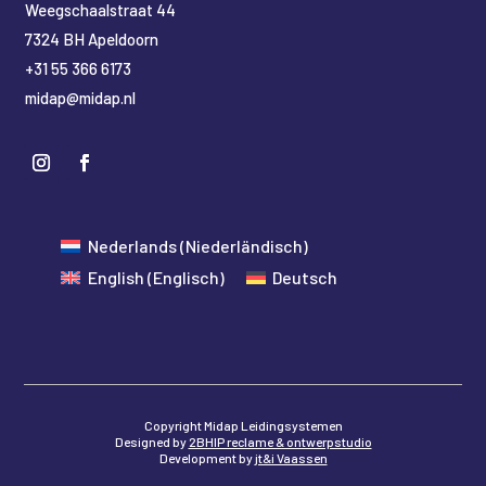
​Weegschaalstraat 44
7324 BH Apeldoorn
+31 55 366 6173
midap@midap.nl
Nederlands
(
Niederländisch
)
English
(
Englisch
)
Deutsch
Copyright Midap Leidingsystemen
Designed by
2BHIP reclame & ontwerpstudio
Development by
jt&i Vaassen