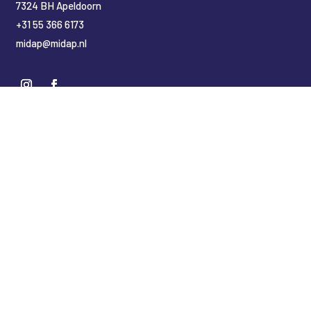
7324 BH Apeldoorn
+31 55 366 6173
midap@midap.nl
Nederlands
(
Niederländisch
)
English
(
Englisch
)
Deutsch
Copyright Midap Leidingsystemen
Designed by
2BHIP reclame & ontwerpstudio
Development by
jt&i Vaassen