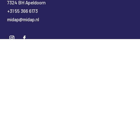
7324 BH Apeldoorn
+31 55 366 6173
midap@midap.nl
Nederlands
(
Niederländisch
)
English
(
Englisch
)
Deutsch
Copyright Midap Leidingsystemen
Designed by
2BHIP reclame & ontwerpstudio
Development by
jt&i Vaassen