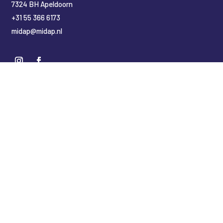
7324 BH Apeldoorn
+31 55 366 6173
midap@midap.nl
Nederlands
(
Niederländisch
)
English
(
Englisch
)
Deutsch
Copyright Midap Leidingsystemen
Designed by
2BHIP reclame & ontwerpstudio
Development by
jt&i Vaassen